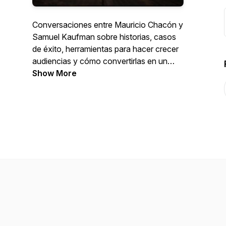
Conversaciones entre Mauricio Chacón y
Samuel Kaufman sobre historias, casos
de éxito, herramientas para hacer crecer
audiencias y cómo convertirlas en un
negocio, todo mientras se toman un
Show More
cafecito. También invitan a expertos que
comparten sus estrategias, secretos y
experiencias de manera relajada y
honesta.