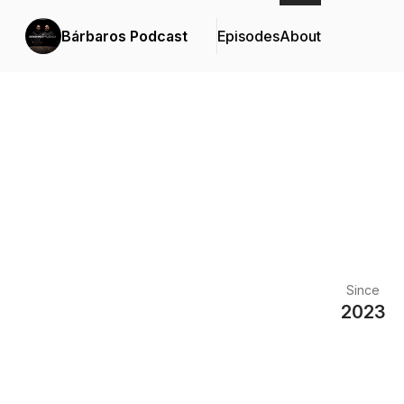
Bárbaros Podcast
Episodes
About
Since
2023