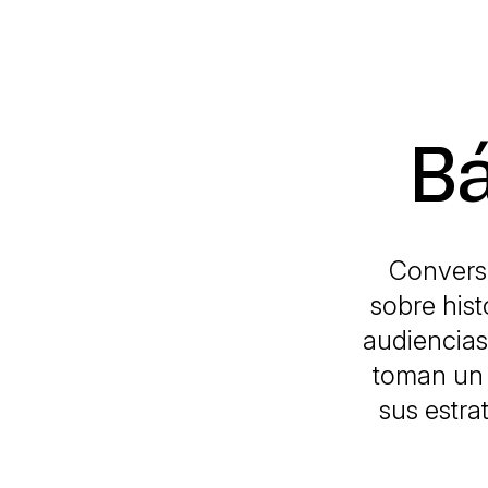
B
Convers
sobre hist
audiencias
toman un 
sus estra