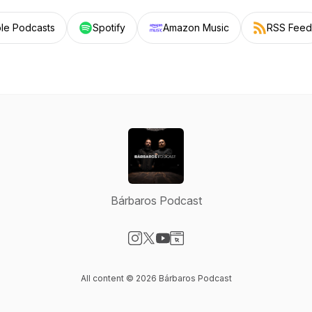
le Podcasts
Spotify
Amazon Music
RSS Feed
Bárbaros Podcast
Visit our Instagram page
Visit our X-com page
Visit our YouTube page
Visit our Website page
All content © 2026 Bárbaros Podcast