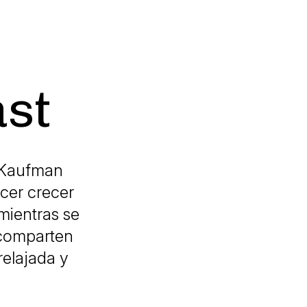
st
 Kaufman
acer crecer
mientras se
 comparten
relajada y