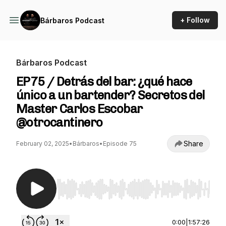
+ Follow
Bárbaros Podcast
Bárbaros Podcast
EP75 / Detrás del bar: ¿qué hace
único a un bartender? Secretos del
Master Carlos Escobar
@otrocantinero
Share
February 02, 2025
•
Bárbaros
•
Episode 75
Use Left/Right to seek, Home/End to jump to st
0:00
|
1:57:26