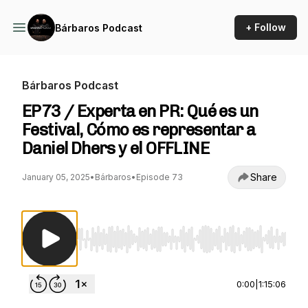
+ Follow
Bárbaros Podcast
Bárbaros Podcast
EP73 / Experta en PR: Qué es un
Festival, Cómo es representar a
Daniel Dhers y el OFFLINE
Share
January 05, 2025
•
Bárbaros
•
Episode 73
Use Left/Right to seek, Home/End to jump to st
0:00
|
1:15:06