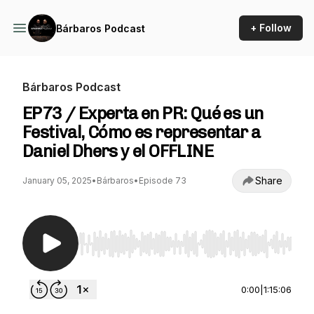
+ Follow
Bárbaros Podcast
Bárbaros Podcast
EP73 / Experta en PR: Qué es un
Festival, Cómo es representar a
Daniel Dhers y el OFFLINE
Share
January 05, 2025
•
Bárbaros
•
Episode 73
Use Left/Right to seek, Home/End to jump to st
0:00
|
1:15:06