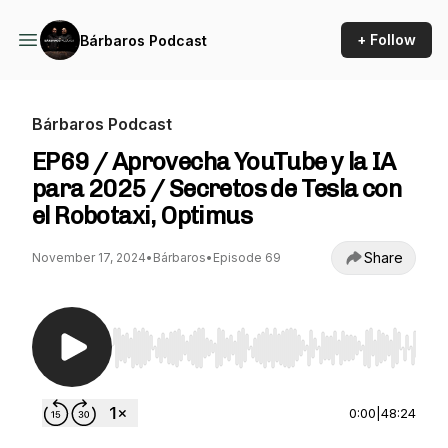
+ Follow
Bárbaros Podcast
Bárbaros Podcast
EP69 / Aprovecha YouTube y la IA
para 2025 / Secretos de Tesla con
el Robotaxi, Optimus
Share
November 17, 2024
•
Bárbaros
•
Episode 69
Use Left/Right to seek, Home/End to jump to st
0:00
|
48:24