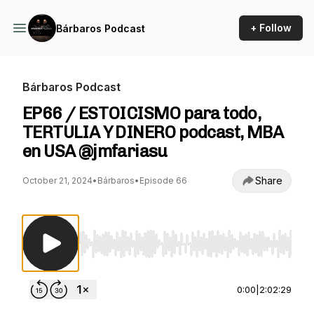
+ Follow
Bárbaros Podcast
Bárbaros Podcast
EP66 / ESTOICISMO para todo,
TERTULIA Y DINERO podcast, MBA
en USA @jmfariasu
Share
October 21, 2024
•
Bárbaros
•
Episode 66
Use Left/Right to seek, Home/End to jump to st
0:00
|
2:02:29