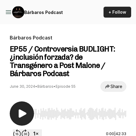
+ Follow
Bárbaros Podcast
Bárbaros Podcast
EP55 / Controversia BUDLIGHT:
¿inclusión forzada? de
Transgénero a Post Malone /
Bárbaros Podcast
Share
June 30, 2024
•
Bárbaros
•
Episode 55
Use Left/Right to seek, Home/End to jump to st
0:00
|
42:33